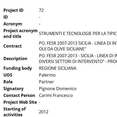
Project ID
72
ID
-
Acronym
-
Project acronym
STRUMENTI E TECNOLOGIE PER LA TIPICI
and title
PO. FESR 2007-2013 SICILIA - LINEA D
Contract
OLII DA OLIVE SICILIANE"
PO. FESR 2007-2013 - SICILIA - LINEA
Description
DIVERSI SETTORI DI INTERVENTO” - PR
Funding body
REGIONE SICILIANA
UOS
Palermo
Role
Partner
Signatory
Pignone Domenico
Contact Person
Carimi Francesco
Project Web SIte
-
Starting of
2012
activities