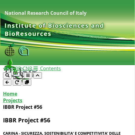
National Research Council of Italy
Institute of Biosciences and
BioResources
IBBR-CNR
Contents
Home
Projects
IBBR Project #56
IBBR Project #56
CARINA - SICUREZZA, SOSTENIBILITA’ E COMPETITIVITA’ DELLE