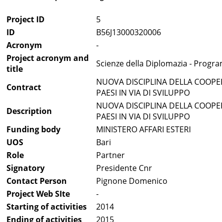
Project ID
5
ID
B56J13000320006
Acronym
-
Project acronym and
Scienze della Diplomazia - Progr
title
NUOVA DISCIPLINA DELLA COOPERA
Contract
PAESI IN VIA DI SVILUPPO
NUOVA DISCIPLINA DELLA COOPERA
Description
PAESI IN VIA DI SVILUPPO
Funding body
MINISTERO AFFARI ESTERI
UOS
Bari
Role
Partner
Signatory
Presidente Cnr
Contact Person
Pignone Domenico
Project Web SIte
-
Starting of activities
2014
Ending of activities
2015