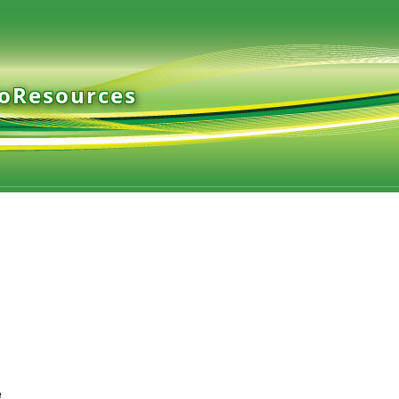
ioResources
e