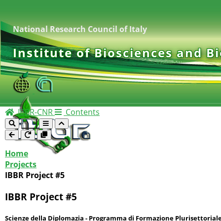
National Research Council of Italy
Institute of Biosciences and B
IBBR-CNR
Contents
Home
Projects
IBBR Project #5
IBBR Project #5
Scienze della Diplomazia - Programma di Formazione Plurisettorial