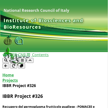
National Research Council of Italy
Institute of Biosciences and
BioResources
IBBR-CNR
Contents
Home
Projects
IBBR Project #326
IBBR Project #326
Recupero del germoplasma frutticolo pugliese - POMACEE e