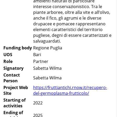
ambienti naturali di particolare
interesse conservazionistico. Tra le
piante arboree, oltre alla vite e all’olivo,
anche il fico, gli agrumi e le diverse
drupacee e pomacee rappresentano
elementi caratteristici del territorio
pugliese, degni di essere caratterizzati e
salvaguardati.
Funding body
Regione Puglia
UOS
Bari
Role
Partner
Signatory
Sabetta Wilma
Contact
Sabetta Wilma
Person
Project Web
https://fruttiantichi.rnow.it/recupero-
SIte
del-germoplasma-frutticolo/
Starting of
2022
activities
Ending of
2025