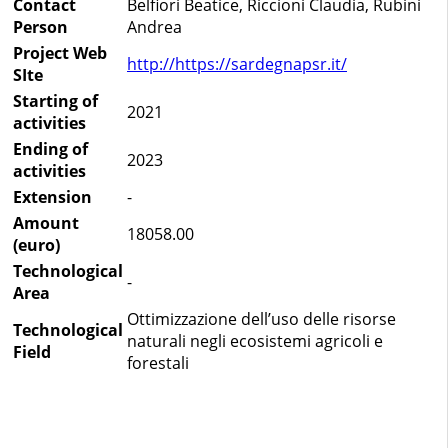
Contact
Belfiori Beatice, Riccioni Claudia, Rubini
Person
Andrea
Project Web
http://https://sardegnapsr.it/
SIte
Starting of
2021
activities
Ending of
2023
activities
Extension
-
Amount
18058.00
(euro)
Technological
-
Area
Ottimizzazione dell’uso delle risorse
Technological
naturali negli ecosistemi agricoli e
Field
forestali