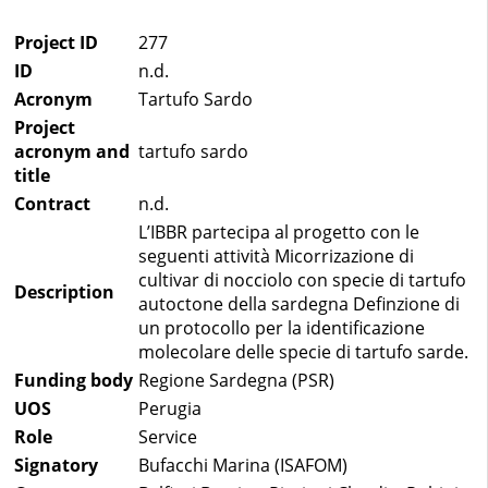
Project ID
277
ID
n.d.
Acronym
Tartufo Sardo
Project
acronym and
tartufo sardo
title
Contract
n.d.
L’IBBR partecipa al progetto con le
seguenti attività Micorrizazione di
cultivar di nocciolo con specie di tartufo
Description
autoctone della sardegna Definzione di
un protocollo per la identificazione
molecolare delle specie di tartufo sarde.
Funding body
Regione Sardegna (PSR)
UOS
Perugia
Role
Service
Signatory
Bufacchi Marina (ISAFOM)