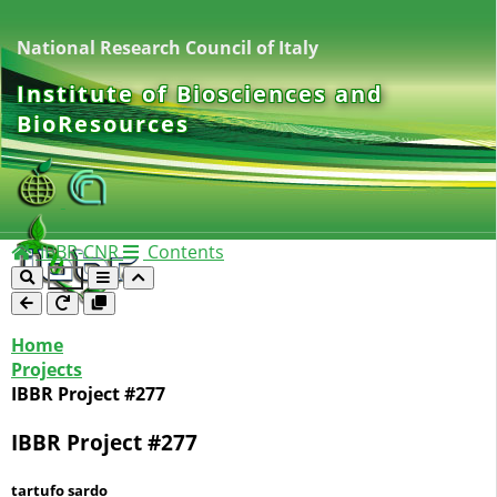
National Research Council of Italy
Institute of Biosciences and
BioResources
IBBR-CNR
Contents
Home
Projects
IBBR Project #277
IBBR Project #277
tartufo sardo