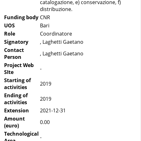
catalogazione, e) conservazione, f)
distribuzione.
Funding body
CNR
UOS
Bari
Role
Coordinatore
Signatory
, Laghetti Gaetano
Contact
, Laghetti Gaetano
Person
Project Web
-
SIte
Starting of
2019
activities
Ending of
2019
activities
Extension
2021-12-31
Amount
0.00
(euro)
Technological
-
Area