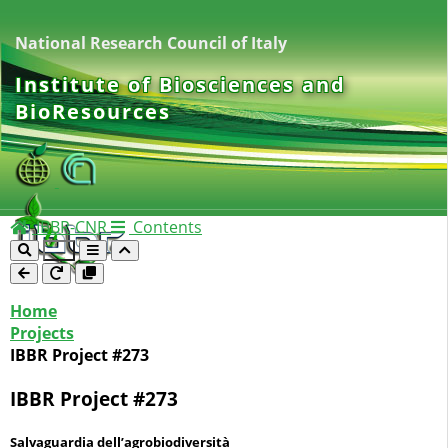
National Research Council of Italy
Institute of Biosciences and
BioResources
IBBR-CNR
Contents
Home
Projects
IBBR Project #273
IBBR Project #273
Salvaguardia dell’agrobiodiversità