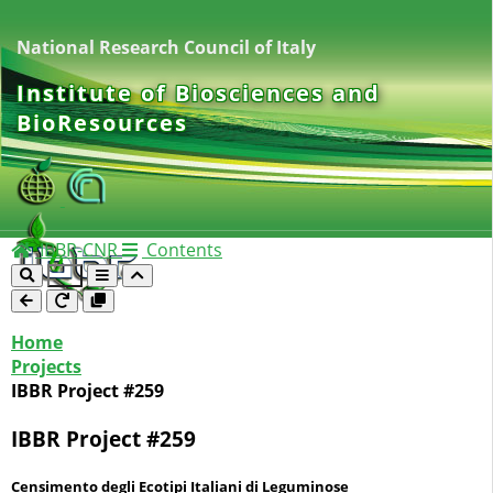
National Research Council of Italy
Institute of Biosciences and
BioResources
IBBR-CNR
Contents
Home
Projects
IBBR Project #259
IBBR Project #259
Censimento degli Ecotipi Italiani di Leguminose