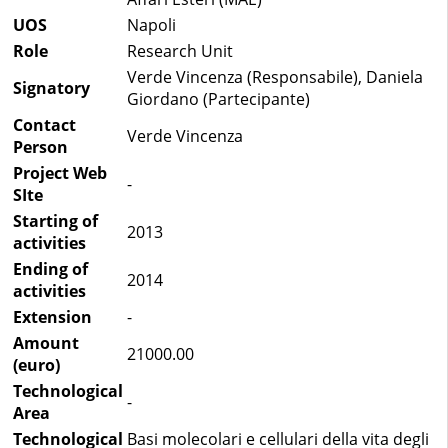
UOS
Napoli
Role
Research Unit
Verde Vincenza (Responsabile), Daniela
Signatory
Giordano (Partecipante)
Contact
Verde Vincenza
Person
Project Web
-
SIte
Starting of
2013
activities
Ending of
2014
activities
Extension
-
Amount
21000.00
(euro)
Technological
-
Area
Technological
Basi molecolari e cellulari della vita degli