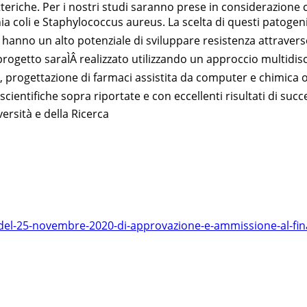
atteriche. Per i nostri studi saranno prese in considerazion
a coli e Staphylococcus aureus. La scelta di questi patogeni
 hanno un alto potenziale di sviluppare resistenza attraverso 
l progetto saraÌÂ realizzato utilizzando un approccio multid
e, progettazione di farmaci assistita da computer e chimica or
cientifiche sopra riportate e con eccellenti risultati di succ
versità e della Ricerca
7-del-25-novembre-2020-di-approvazione-e-ammissione-al-fin