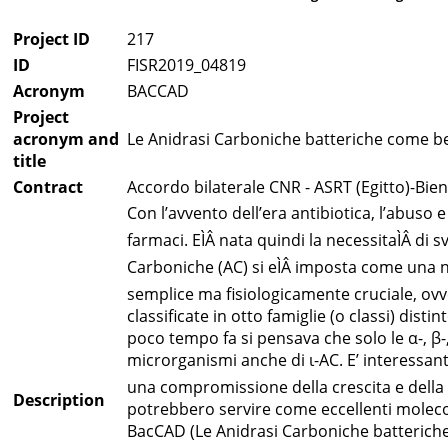
Project ID
217
ID
FISR2019_04819
Acronym
BACCAD
Project
acronym and
Le Anidrasi Carboniche batteriche come ber
title
Contract
Accordo bilaterale CNR - ASRT (Egitto)-Bie
Con l’avvento dell’era antibiotica, l’abuso 
farmaci. EÌÂ nata quindi la necessitaÌÂ di
Carboniche (AC) si eÌÂ imposta come una nu
semplice ma fisiologicamente cruciale, ovv
classificate in otto famiglie (o classi) distin
poco tempo fa si pensava che solo le α-, β-
microrganismi anche di ι-AC. E’ interessante
una compromissione della crescita e della vi
Description
potrebbero servire come eccellenti molecole
BacCAD (Le Anidrasi Carboniche batteriche 