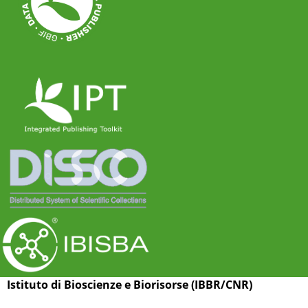
Istituto di Bioscienze e Biorisorse (IBBR/CNR)
Via G. Amendola 165/A, I-70126 Bari (Italy)