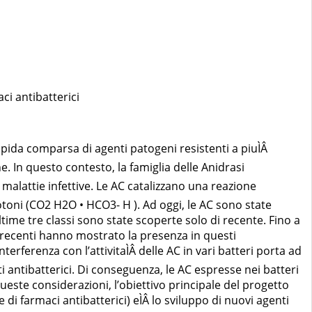
i antibatterici
apida comparsa di agenti patogeni resistenti a piuÌÂ
e. In questo contesto, la famiglia delle Anidrasi
malattie infettive. Le AC catalizzano una reazione
otoni (CO2 H2O • HCO3- H ). Ad oggi, le AC sono state
Le ultime tre classi sono state scoperte solo di recente. Fino a
o recenti hanno mostrato la presenza in questi
erferenza con l’attivitaÌÂ delle AC in vari batteri porta ad
ti antibatterici. Di conseguenza, le AC espresse nei batteri
ueste considerazioni, l’obiettivo principale del progetto
 farmaci antibatterici) eÌÂ lo sviluppo di nuovi agenti