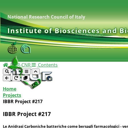
National Research Council of Italy
Institute of Biosciences and B
IBBR-CNR
Contents
Home
Projects
IBBR Project #217
IBBR Project #217
Le Anidrasi Carboniche batteriche come bersagli farmacologici - ve