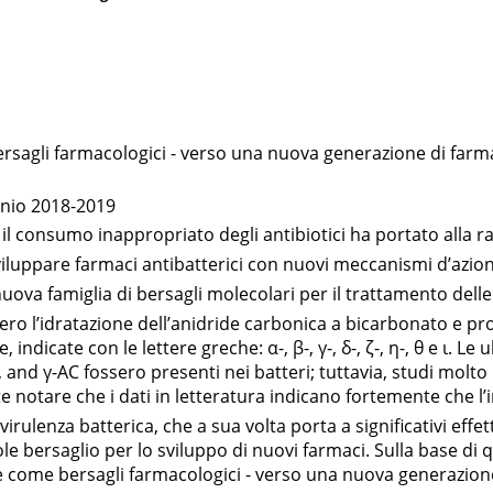
sagli farmacologici - verso una nuova generazione di farmac
nnio 2018-2019
e il consumo inappropriato degli antibiotici ha portato alla r
 sviluppare farmaci antibatterici con nuovi meccanismi d’azion
ova famiglia di bersagli molecolari per il trattamento delle 
ero l’idratazione dell’anidride carbonica a bicarbonato e pr
te, indicate con le lettere greche: α-, β-, γ-, δ-, ζ-, η-, θ e ι. 
, and γ-AC fossero presenti nei batteri; tuttavia, studi molt
 notare che i dati in letteratura indicano fortemente che l’int
rulenza batterica, che a sua volta porta a significativi effet
 bersaglio per lo sviluppo di nuovi farmaci. Sulla base di q
come bersagli farmacologici - verso una nuova generazione di