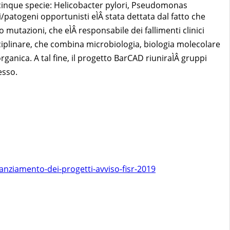
e cinque specie: Helicobacter pylori, Pseudomonas
/patogeni opportunisti eÌÂ stata dettata dal fatto che
mutazioni, che eÌÂ responsabile dei fallimenti clinici
isciplinare, che combina microbiologia, biologia molecolare
ganica. A tal fine, il progetto BarCAD riuniraÌÂ gruppi
esso.
anziamento-dei-progetti-avviso-fisr-2019