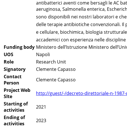
antibatterici aventi come bersagli le AC b
aeruginosa, Salmonella enterica, Escherichi
sono disponibili nei nostri laboratori e che
delle terapie antibiotiche convenzionali. I
e cellulare, biochimica, biologia struttural
accademici con esperienza nelle discipline s
Funding body
Ministero dell’Istruzione Ministero dell’Uni
UOS
Napoli
Role
Research Unit
Signatory
Clemente Capasso
Contact
Clemente Capasso
Person
Project Web
http://guest/-/decreto-direttoriale-n-198
SIte
Starting of
2021
activities
Ending of
2023
activities