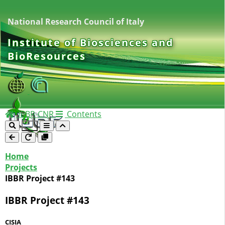
National Research Council of Italy
Institute of Biosciences and
BioResources
IBBR-CNR
Contents
Home
Projects
IBBR Project #143
IBBR Project #143
CISIA