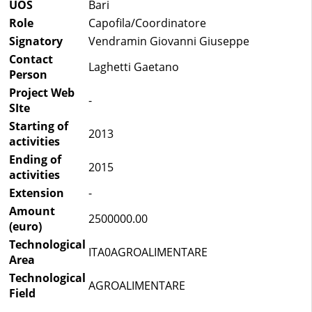
UOS
Bari
Role
Capofila/Coordinatore
Signatory
Vendramin Giovanni Giuseppe
Contact
Laghetti Gaetano
Person
Project Web
-
SIte
Starting of
2013
activities
Ending of
2015
activities
Extension
-
Amount
2500000.00
(euro)
Technological
ITA0AGROALIMENTARE
Area
Technological
AGROALIMENTARE
Field