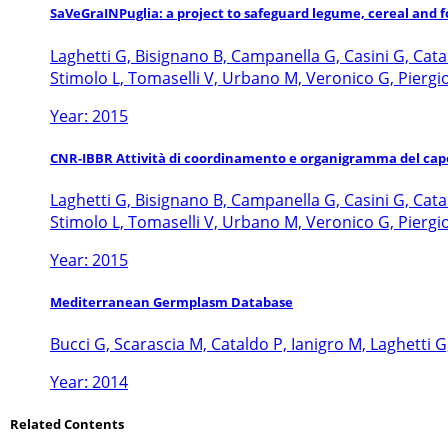
SaVeGraINPuglia: a project to safeguard legume, cereal and f
Laghetti G, Bisignano B, Campanella G, Casini G, Catald
Stimolo L, Tomaselli V, Urbano M, Veronico G, Piergi
Year: 2015
CNR-IBBR Attività di coordinamento e organigramma del capo
Laghetti G, Bisignano B, Campanella G, Casini G, Catald
Stimolo L, Tomaselli V, Urbano M, Veronico G, Piergi
Year: 2015
Mediterranean Germplasm Database
Bucci G, Scarascia M, Cataldo P, Ianigro M, Laghetti
Year: 2014
Related Contents