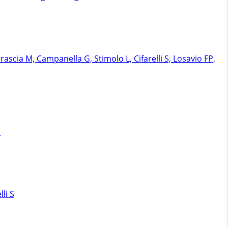
rascia M, Campanella G, Stimolo L, Cifarelli S, Losavio FP,
N
li S