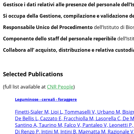
Gestisce i dati relativi alle presenze del personale dell’I
Si occupa della Gestione, compilazione e validazione de
Responsabile Unico del Procedimento
dell’Istituto di Bi
Componente dello staff del personale reperibile
dell’Ist
Collabora all’ acquisto, distribuzione e relativa custodi
Selected Publications
(full list available at
CNR People
)
Leguminose - cereali - foraggere
Finetti-Sialer M, Lioi L, Tommaselli V, Urbano M, Bisi
De Bellis L, Cazzato E, Fracchiolla M, Lasorella C, De 
Santino A, Taurino M, Falco V, Pantaleo V, Leonetti P,
Di Renzo P, Intini M, Intini B, Magnatta M, Razionale 