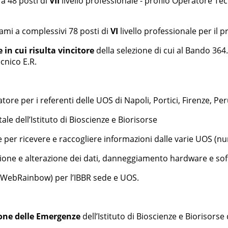
 a 48 posti di
VII
livello professionale - profilo Operatore Tecn
sami a complessivi 78 posti di
VI
livello professionale per il p
in cui risulta vincitore
della selezione di cui al Bando 364.
cnico E.R.
tore per i referenti delle UOS di Napoli, Portici, Firenze, Pe
tale dell’Istituto di Bioscienze e Biorisorse
 per ricevere e raccogliere informazioni dalle varie UOS (num
zione e alterazione dei dati, danneggiamento hardware e softw
WebRainbow) per l’IBBR sede e UOS.
ione delle Emergenze
dell’Istituto di Bioscienze e Biorisorse