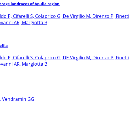
orage landraces of Apulia region
o P, Cifarelli S, Colaprico G, De Virgilio M, Direnzo P, Finett
ovanni AR, Margiotta B
fila
o P, Cifarelli S, Colaprico G, DE Virgilio M, Direnzo P, Finett
ovanni AR, Margiotta B
 G, Vendramin GG