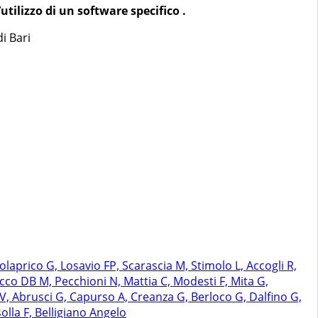
’utilizzo di un software specifico .
i Bari
olaprico G, Losavio FP, Scarascia M, Stimolo L, Accogli R,
Ficco DB M, Pecchioni N, Mattia C, Modesti F, Mita G,
i V, Abrusci G, Capurso A, Creanza G, Berloco G, Dalfino G,
olla F, Belligiano Angelo