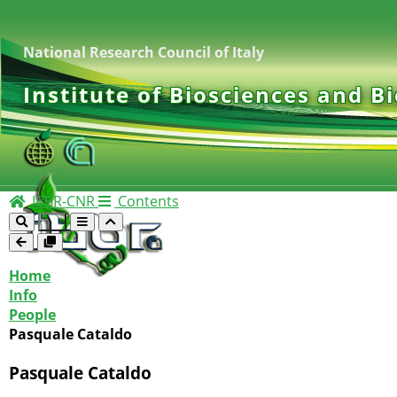
National Research Council of Italy
Institute of Biosciences and B
IBBR-CNR
Contents
Home
Info
People
Pasquale Cataldo
Pasquale Cataldo