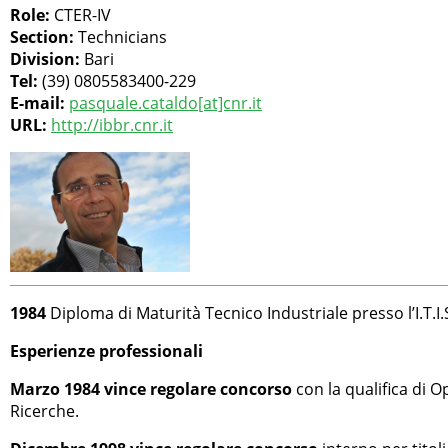
Role:
CTER-IV
Section:
Technicians
Division:
Bari
Tel:
(39) 0805583400-229
E-mail:
pasquale.cataldo[at]cnr.it
URL:
http://ibbr.cnr.it
1984
Diploma di Maturità Tecnico Industriale presso l’I.T.I.
Esperienze professionali
Marzo 1984 vince regolare concorso
con la qualifica di 
Ricerche.