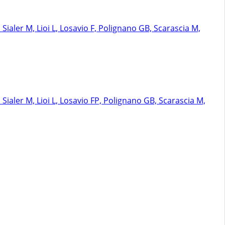
i Sialer M, Lioi L, Losavio F, Polignano GB, Scarascia M,
i Sialer M, Lioi L, Losavio FP, Polignano GB, Scarascia M,