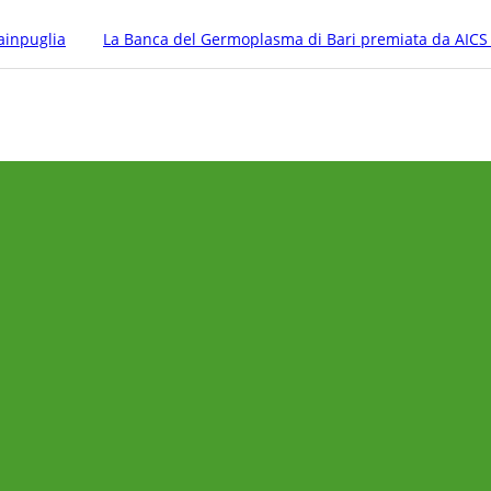
ainpuglia
La Banca del Germoplasma di Bari premiata da AIC