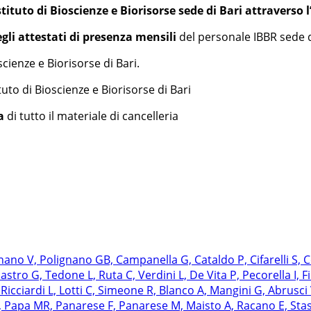
stituto di Bioscienze e Biorisorse sede di Bari attraverso l
gli attestati di presenza mensili
del personale IBBR sede d
oscienze e Biorisorse di Bari.
ituto di Bioscienze e Biorisorse di Bari
a
di tutto il materiale di cancelleria
gnano V, Polignano GB, Campanella G, Cataldo P, Cifarelli S, C
Mastro G, Tedone L, Ruta C, Verdini L, De Vita P, Pecorella I, 
 Ricciardi L, Lotti C, Simeone R, Blanco A, Mangini G, Abrusc
V, Papa MR, Panarese F, Panarese M, Maisto A, Racano E, Stas