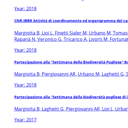
Year: 2018
CNR-IBBR Attività di coordinamento ed organigramma del ca
Margiotta B, Lioi L, Finetti Sialer M, Urbano M, Tomas
Rapanà N, Veronico G, Tricarico A, Livorti M, Fortunat
Year: 2018
Partecipazione alla "Settimana della Biodiversità Pugliese" B
Margiotta B, Piergiovanni AR, Urbano M, Laghetti G, S
Year: 2018
Partecipazione alla "Settimana della biodiversità pugliese di 
Margiotta B, Laghetti G, Piergiovanni AR, Lioi L, Urba
Year: 2017