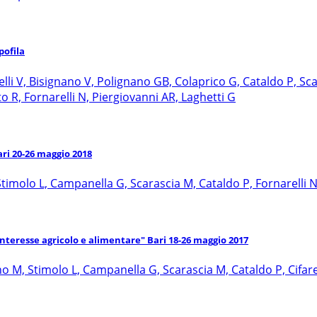
pofila
elli V, Bisignano V, Polignano GB, Colaprico G, Cataldo P, Sca
o R, Fornarelli N, Piergiovanni AR, Laghetti G
ari 20-26 maggio 2018
timolo L, Campanella G, Scarascia M, Cataldo P, Fornarelli 
interesse agricolo e alimentare" Bari 18-26 maggio 2017
no M, Stimolo L, Campanella G, Scarascia M, Cataldo P, Cifarel