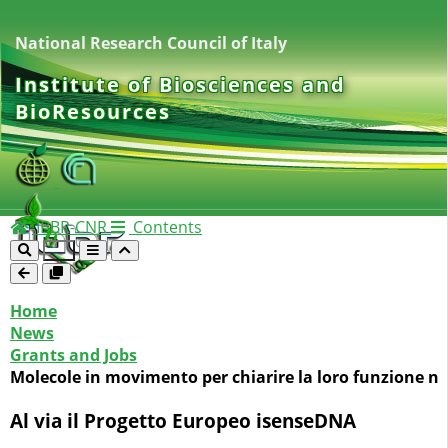
National Research Council of Italy
Institute of Biosciences and
BioResources
IBBR-CNR
Contents
Home
News
Grants and Jobs
Molecole in movimento per chiarire la loro funzione nei
Al via il Progetto Europeo isenseDNA