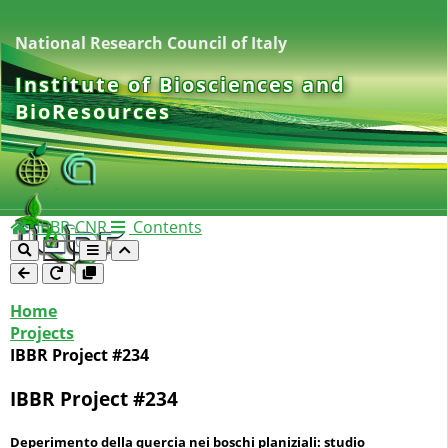
National Research Council of Italy
Institute of Biosciences and
BioResources
IBBR-CNR
Contents
Home
Projects
IBBR Project #234
IBBR Project #234
Deperimento della quercia nei boschi planiziali: studio