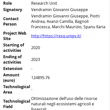
Role
Research Unit
Signatory
Vendramin Giovanni Giuseppe
Vendramin Giovanni Giuseppe, Piotti
Contact
Andrea, Avanzi Camilla, Bagnoli
Person
Francesca, Marchi Maurizio, Spanu Ilaria
Project Web
http://https://resq.unipv.it/
SIte
Starting of
2020
activities
Ending of
2023
activities
Extension
-
Amount
124895.76
(euro)
Technological
-
Area
Ottimizzazione dell’uso delle risorse
Technological
naturali negli ecosistemi agricoli e
Field
forestali