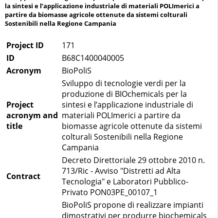
la sintesi e l’applicazione industriale di materiali POLImerici a
partire da biomasse agricole ottenute da sistemi colturali
Sostenibili nella Regione Campania
Project ID
171
ID
B68C1400040005
Acronym
BioPoliS
Sviluppo di tecnologie verdi per la
produzione di BIOchemicals per la
Project
sintesi e l’applicazione industriale di
acronym and
materiali POLImerici a partire da
title
biomasse agricole ottenute da sistemi
colturali Sostenibili nella Regione
Campania
Decreto Direttoriale 29 ottobre 2010 n.
713/Ric - Avviso "Distretti ad Alta
Contract
Tecnologia" e Laboratori Pubblico-
Privato PON03PE_00107_1
BioPoliS propone di realizzare impianti
dimostrativi per produrre biochemicals