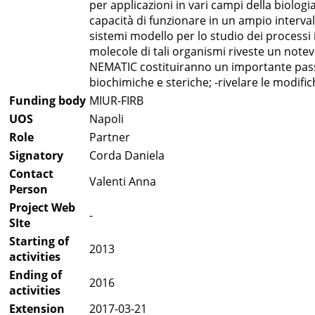
per applicazioni in vari campi della biologia
capacità di funzionare in un ampio intervall
sistemi modello per lo studio dei processi 
molecole di tali organismi riveste un notev
NEMATIC costituiranno un importante passo v
biochimiche e steriche; -rivelare le modif
Funding body
MIUR-FIRB
UOS
Napoli
Role
Partner
Signatory
Corda Daniela
Contact
Valenti Anna
Person
Project Web
-
SIte
Starting of
2013
activities
Ending of
2016
activities
Extension
2017-03-21