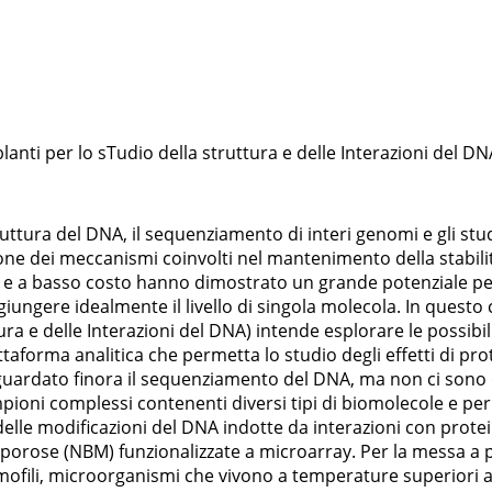
nti per lo sTudio della struttura e delle Interazioni del DN
truttura del DNA, il sequenziamento di interi genomi e gli st
e dei meccanismi coinvolti nel mantenimento della stabilità
tà e a basso costo hanno dimostrato un grande potenziale per
ggiungere idealmente il livello di singola molecola. In ques
ura e delle Interazioni del DNA) intende esplorare le possib
ttaforma analitica che permetta lo studio degli effetti di pr
iguardato finora il sequenziamento del DNA, ma non ci sono da
ioni complessi contenenti diversi tipi di biomolecole e pe
delle modificazioni del DNA indotte da interazioni con protei
orose (NBM) funzionalizzate a microarray. Per la messa a 
mofili, microorganismi che vivono a temperature superiori a