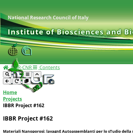
National Research Council of Italy
Institute of Biosciences and B
IBBR-CNR
Contents
Home
Projects
IBBR Project #162
IBBR Project #162
Materiali Nanoporosi: lavagnE Autoassemblanti per lo sTudio della 