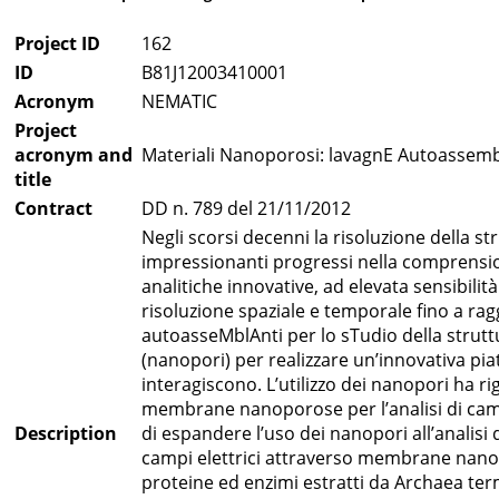
Project ID
162
ID
B81J12003410001
Acronym
NEMATIC
Project
acronym and
Materiali Nanoporosi: lavagnE Autoassembla
title
Contract
DD n. 789 del 21/11/2012
Negli scorsi decenni la risoluzione della s
impressionanti progressi nella comprension
analitiche innovative, ad elevata sensibili
risoluzione spaziale e temporale fino a ra
autoasseMblAnti per lo sTudio della strutt
(nanopori) per realizzare un’innovativa pia
interagiscono. L’utilizzo dei nanopori ha r
membrane nanoporose per l’analisi di camp
Description
di espandere l’uso dei nanopori all’analisi 
campi elettrici attraverso membrane nanop
proteine ed enzimi estratti da Archaea ter