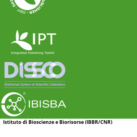
Istituto di Bioscienze e Biorisorse (IBBR/CNR)
Via G. Amendola 165/A, I-70126 Bari (Italy)
Copyright © 2012-2026. All Rights Reserved.