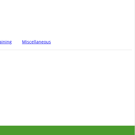
aining
Miscellaneous