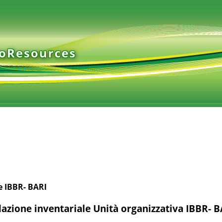
ioResources
e IBBR- BARI
azione inventariale Unità organizzativa IBBR- B