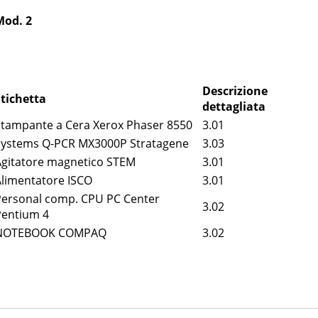
Mod. 2
Descrizione
Etichetta
dettagliata
Stampante a Cera Xerox Phaser 8550
3.01
Systems Q-PCR MX3000P Stratagene
3.03
Agitatore magnetico STEM
3.01
Alimentatore ISCO
3.01
Personal comp. CPU PC Center
3.02
Pentium 4
NOTEBOOK COMPAQ
3.02