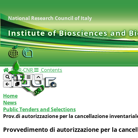
National Research Council of Italy
Institute of Biosciences and B
IBBR-CNR
Contents
Home
News
Public Tenders and Selections
Prov.di autorizzazione per la cancellazione inventarial
Provvedimento di autorizzazione per la cancell