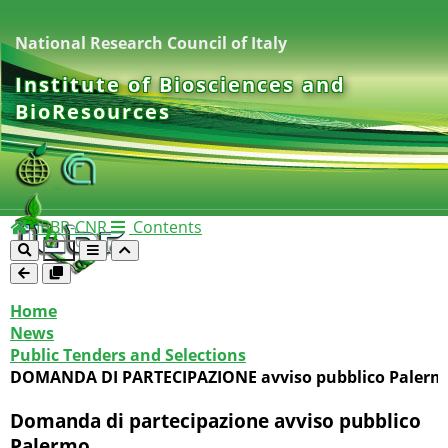
National Research Council of Italy
Institute of Biosciences and
BioResources
IBBR-CNR
Contents
Home
News
Public Tenders and Selections
DOMANDA DI PARTECIPAZIONE avviso pubblico Palerm
Domanda di partecipazione avviso pubblico
Palermo