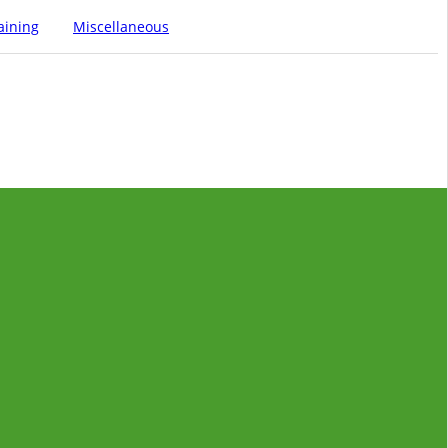
aining
Miscellaneous