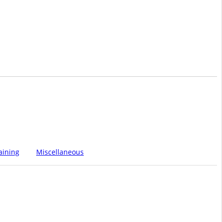
aining
Miscellaneous