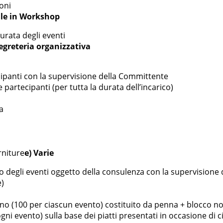
foni
ale in Workshop
durata degli eventi
segreteria organizzativa
ecipanti con la supervisione della Committente
e partecipanti (per tutta la durata dell’incarico)
a
rniture
e) Varie
to degli eventi oggetto della consulenza con la supervision
e)
no (100 per ciascun evento) costituito da penna + blocco n
gni evento) sulla base dei piatti presentati in occasione di 