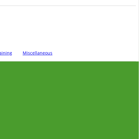
aining
Miscellaneous