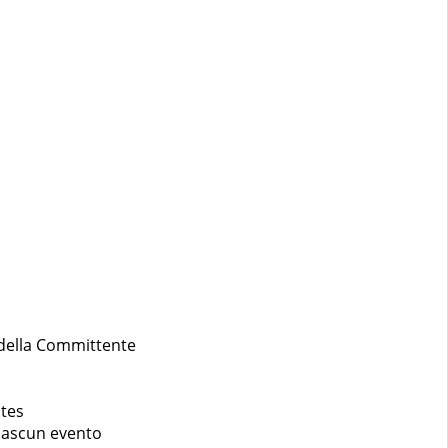
e della Committente
otes
ciascun evento