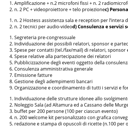
Amplificazione + n.2 microfoni fissi + n. 2 radiomicro
n. 2 PC + videoproiettore + telo proiezione
c) Person
n. 2 Hostess assistenza sala e reception per l’intera 
n. 2 tecnici per audio-video
d) Consulenza e servizi 
Segreteria pre-congressuale
Individuazione dei possibili relatori, sponsor e part
Spese per contatti (tel./fax/mail) di relatori, sponsor 
Spese relative alla partecipazione dei relatori
Pubblicizzazione degli eventi oggetto della consulenz
Consulenza amministrativa generale
Emissione fatture
Gestione degli adempimenti bancari
Organizzazione e coordinamento di tutti i servizi e fo
Individuazione delle strutture idonee allo svolgimen
Noleggio Sala (ad Altamura ed a Cassano delle Murg
buffet per 200 persone (100 per ciascun evento)
n. 200 welcome kit personalizzato con grafica conveg
redazione e stampa di opuscoli di ricette (n.100 per o