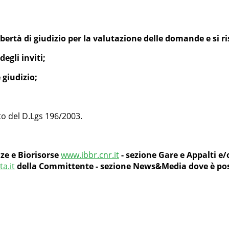
ertà di giudizio per Ia valutazione delle domande e si ris
egli inviti;
 giudizio;
etto del D.Lgs 196/2003.
nze e Biorisorse
www.ibbr.cnr.it
- sezione Gare e Appalti e/o
a.it
della Committente - sezione News&Media dove è possi