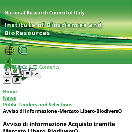
National Research Council of Italy
Institute of Biosciences and
BioResources
IBBR-CNR
Contents
Home
News
Public Tenders and Selections
Avviso di informazione -Mercato Libero-BiodiversO
Avviso di informazione Acquisto tramite
Mercato Libero-BiodiversO