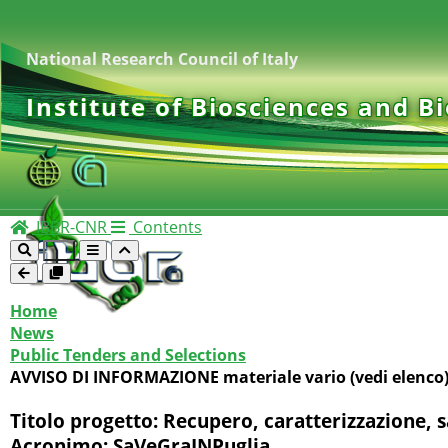
National Research Council of Italy
Institute of Biosciences and B
IBBR-CNR
Contents
Home
News
Public Tenders and Selections
AVVISO DI INFORMAZIONE materiale vario (vedi elenco)
Titolo progetto: Recupero, caratterizzazione, s
Acronimo: SaVeGraINPuglia.