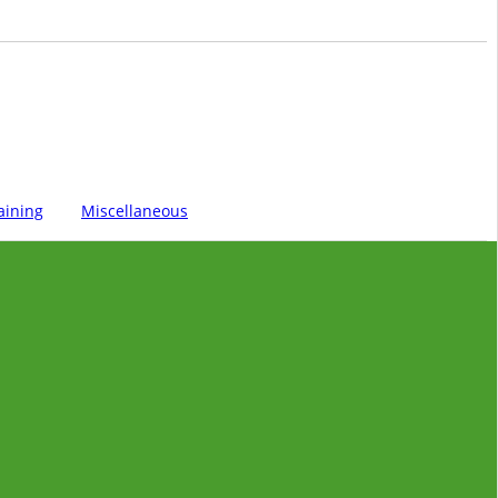
aining
Miscellaneous