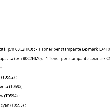
tà (p/n 80C2HK0) ; - 1 Toner per stampante Lexmark CX410D
pacità (p/n 80C2HM0); - 1 Toner per stampante Lexmark CX4
;
(T0592) ;
nta (T0593) ;
 (T0594) ;
cyan (T0595) ;