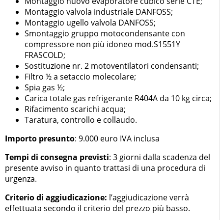
Montaggio nuovo evaporatore cubico serie CTE;
Montaggio valvola industriale DANFOSS;
Montaggio ugello valvola DANFOSS;
Smontaggio gruppo motocondensante con
compressore non più idoneo mod.S1551Y
FRASCOLD;
Sostituzione nr. 2 motoventilatori condensanti;
Filtro ½ a setaccio molecolare;
Spia gas ½;
Carica totale gas refrigerante R404A da 10 kg circa;
Rifacimento scarichi acqua;
Taratura, controllo e collaudo.
Importo presunto
: 9.000 euro IVA inclusa
Tempi di consegna previsti
: 3 giorni dalla scadenza del
presente avviso in quanto trattasi di una procedura di
urgenza.
Criterio di aggiudicazione:
l’aggiudicazione verrà
effettuata secondo il criterio del prezzo più basso.