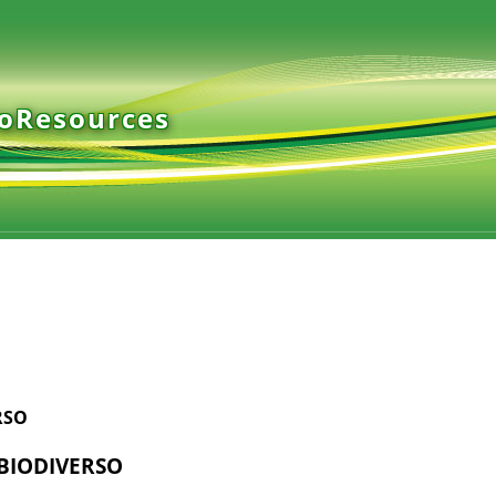
ioResources
RSO
 BIODIVERSO