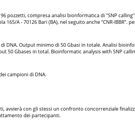
6 pozzetti, compresa analisi bionformatica di "SNP calling", 
a 165/A - 70126 Bari (BA), nel seguito anche “CNR-IBBR”. per
i DNA. Output minimo di 50 Gbasi in totale. Analisi bioinf
 50 Gbases in total. Bioinformatic analysis with SNP calling
 dei campioni di DNA.
ati, avvierà con gli stessi un confronto concorrenziale finalizz
rattamento dei partecipanti.