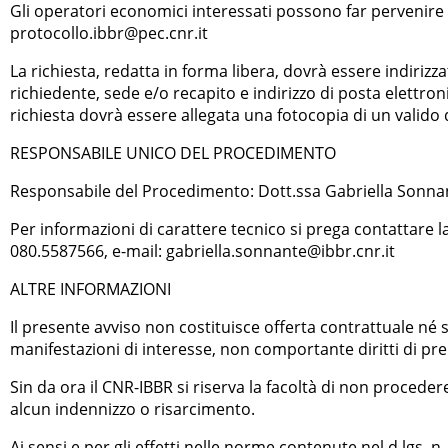
Gli operatori economici interessati possono far pervenire l
protocollo.ibbr@pec.cnr.it
La richiesta, redatta in forma libera, dovrà essere indirizz
richiedente, sede e/o recapito e indirizzo di posta elettron
richiesta dovrà essere allegata una fotocopia di un valido
RESPONSABILE UNICO DEL PROCEDIMENTO
Responsabile del Procedimento: Dott.ssa Gabriella Sonnant
Per informazioni di carattere tecnico si prega contattare 
080.5587566, e-mail: gabriella.sonnante@ibbr.cnr.it
ALTRE INFORMAZIONI
Il presente avviso non costituisce offerta contrattuale né 
manifestazioni di interesse, non comportante diritti di pre
Sin da ora il CNR-IBBR si riserva la facoltà di non proceder
alcun indennizzo o risarcimento.
Ai sensi e per gli effetti nelle norme contenute nel d.lgs. n