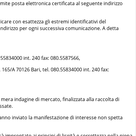
ite posta elettronica certificata al seguente indirizzo
care con esattezza gli estremi identificativi del
e indirizzo per ogni successiva comunicazione. A detta
55834000 int. 240 fax: 080.5587566,
165/A 70126 Bari, tel. 080.55834000 int. 240 fax:
mera indagine di mercato, finalizzata alla raccolta di
ssate.
 hanno inviato la manifestazione di interesse non spetta
rà improntato ai principi di liceità e correttezza nella piena