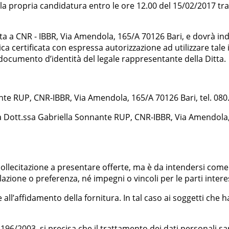
a propria candidatura entro le ore 12.00 del 15/02/2017 tram
ata a CNR - IBBR, Via Amendola, 165/A 70126 Bari, e dovrà indi
ica certificata con espressa autorizzazione ad utilizzare tal
 documento d’identità del legale rappresentante della Ditta.
e RUP, CNR-IBBR, Via Amendola, 165/A 70126 Bari, tel. 080.
la Dott.ssa Gabriella Sonnante RUP, CNR-IBBR, Via Amendola, 
sollecitazione a presentare offerte, ma è da intendersi come 
lazione o preferenza, né impegni o vincoli per le parti intere
e all’affidamento della fornitura. In tal caso ai soggetti che
. 196/2003, si precisa che il trattamento dei dati personali sa