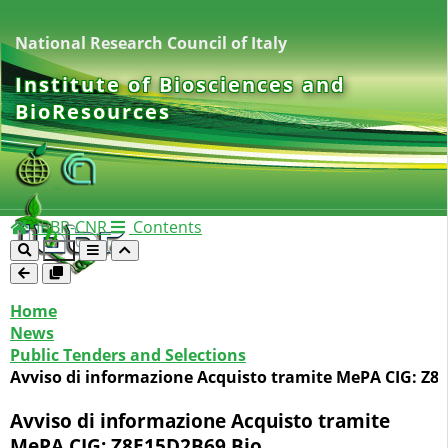
National Research Council of Italy
Institute of Biosciences and
BioResources
IBBR-CNR
Contents
Home
News
Public Tenders and Selections
Avviso di informazione Acquisto tramite MePA CIG: Z8
Avviso di informazione Acquisto tramite
MePA CIG: Z8E15D2B69 Bio