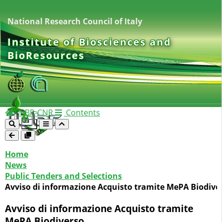
National Research Council of Italy
Institute of Biosciences and
BioResources
IBBR-CNR
Contents
Home
News
Public Tenders and Selections
Avviso di informazione Acquisto tramite MePA Biodive
Avviso di informazione Acquisto tramite
MePA Biodiverso