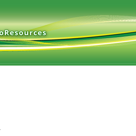
ioResources
A