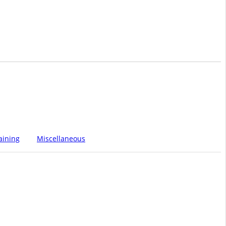
aining
Miscellaneous