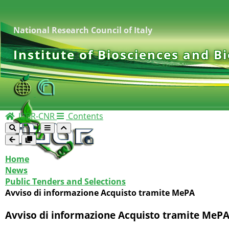
National Research Council of Italy
Institute of Biosciences and B
IBBR-CNR
Contents
Home
News
Public Tenders and Selections
Avviso di informazione Acquisto tramite MePA
Avviso di informazione Acquisto tramite MeP