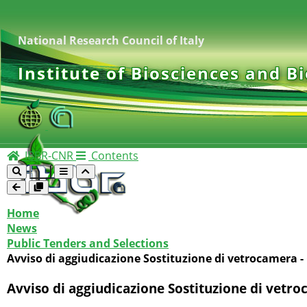
National Research Council of Italy
Institute of Biosciences and B
IBBR-CNR
Contents
Home
News
Public Tenders and Selections
Avviso di aggiudicazione Sostituzione di vetrocamera -
Avviso di aggiudicazione Sostituzione di vetr