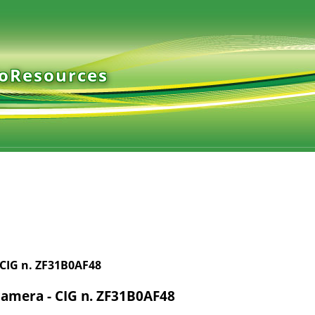
ioResources
 CIG n. ZF31B0AF48
ocamera - CIG n. ZF31B0AF48