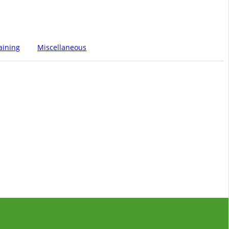
aining
Miscellaneous