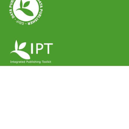
Istituto di Bioscienze e Biorisorse (IBBR/CNR)