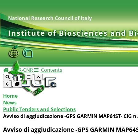
National Research Council of Italy
Institute of Biosciences and B
IBBR-CNR
Contents
Home
News
Public Tenders and Selections
Avviso di aggiudicazione -GPS GARMIN MAP64ST- CIG n
Avviso di aggiudicazione -GPS GARMIN MAP64S