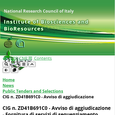
National Research Council of Italy
Institute of Biosciences and
BioResources
IBBR-CNR
Contents
Home
News
Public Tenders and Selections
CIG n. ZD41B691C0 - Avviso di aggiudicazione
CIG n. ZD41B691C0 - Avviso di aggiudicazione
- Fornitura di servizi di sequenziamento