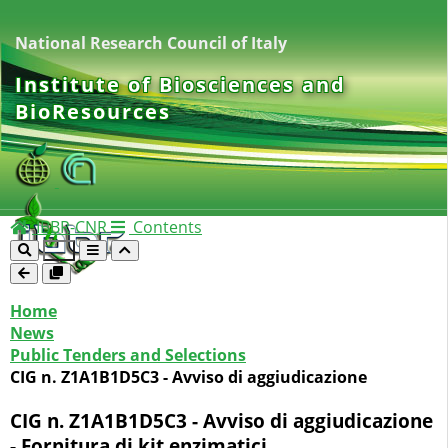
National Research Council of Italy
Institute of Biosciences and
BioResources
IBBR-CNR
Contents
Home
News
Public Tenders and Selections
CIG n. Z1A1B1D5C3 - Avviso di aggiudicazione
CIG n. Z1A1B1D5C3 - Avviso di aggiudicazione
- Fornitura di kit enzimatici