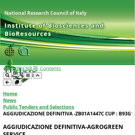
National Research Council of Italy
Institute of Biosciences and
BioResources
IBBR-CNR
Contents
Home
News
Public Tenders and Selections
AGGIUDICAZIONE DEFINITIVA -ZB01A1447C CUP : B93G1
AGGIUDICAZIONE DEFINITIVA-AGROGREEN
SERVICE