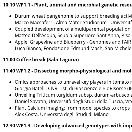
10:10 WP1.1 - Plant, animal and microbial genetic resou
Durum wheat pangenome to support breeding activiti
Marco Maccaferri, Alma Mater Studiorum - Universit
Coupled development of a multiparental population 
Matteo Dell’Acqua, Scuola Superiore Sant’Anna, Pisa
Apple, Grapevine and Blueberry - Genomes and FAIR
Luca Bianco, Fondazione Edmund Mach, San Michele 
11:00 Coffee break (Sala Laguna)
11:40 WP1.2 - Dissecting morpho-physiological and mo
Omics approaches to unravel key players in tomato 
Giorgia Batelli, CNR - Ist. di Bioscienze e BioRisorse (I
Unveiling Triticum turgidum subsp. durum-arbuscola
Daniel Savatin, Università degli Studi della Tuscia, Vi
Plant Calcium Imaging: from model species to crops
Alex Costa, Università degli Studi di Milano
12:30 WP1.3 - Developing advanced genotypes with imp