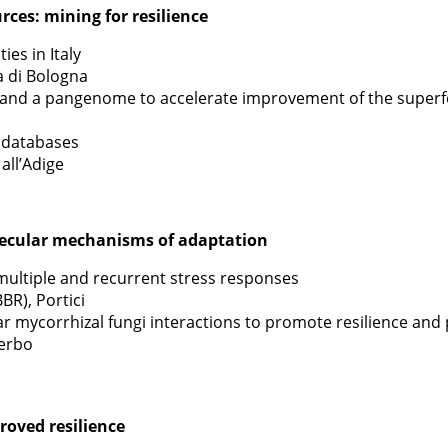
rces: mining for resilience
es in Italy
à di Bologna
and a pangenome to accelerate improvement of the superfoo
 databases
all’Adige
lecular mechanisms of adaptation
multiple and recurrent stress responses
BBR), Portici
r mycorrhizal fungi interactions to promote resilience and
terbo
roved resilience