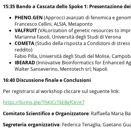
15:35 Bando a Cascata dello Spoke 1: Presentazione dei
PHENO.GEN
(Approcci avanzati di fenomica e genomica
Francesco Cellini, ALSIA, Metaponto
VALFRUIT
(VALorization of genetic resources to imp
Marianna Fasoli, Università degli Studi di Verona
COMETA
(Studio della risposta a Condizioni di stre
reddito)
Fabio Pilla, Università degli Studi del Molise, Campo
IBEARAD
(Innovative Bioinformatics for Enhanced Agr
Walter Sanseverino, Mentotech srl, Napoli
16:40 Discussione finale e Conclusioni
Per registrarsi al workshop cliccare sul seguente link:
https://forms.gle/ThKjCcTkEBgfQcnt7
Comitato Scientifico e Organizzatore
: Raffaella Maria Bal
Segreteria organizzativa
: Federica Tenaglia, Gaetano Gu