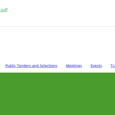
.pdf
Public Tenders and Selections
Meetings
Events
Tr