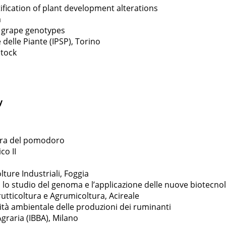
fication of plant development alterations
a
e grape genotypes
 delle Piante (IPSP), Torino
stock
y
liera del pomodoro
co II
lture Industriali, Foggia
 lo studio del genoma e l’applicazione delle nuove biotecno
Frutticoltura e Agrumicoltura, Acireale
ità ambientale delle produzioni dei ruminanti
Agraria (IBBA), Milano