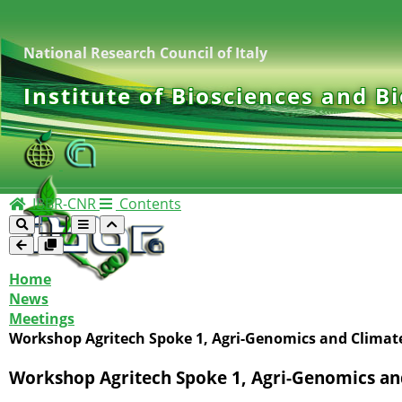
National Research Council of Italy
Institute of Biosciences and B
IBBR-CNR
Contents
Home
News
Meetings
Workshop Agritech Spoke 1, Agri-Genomics and Climate
Workshop Agritech Spoke 1, Agri-Genomics an