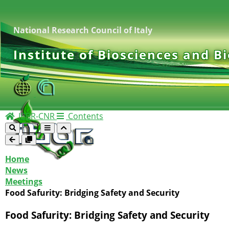
National Research Council of Italy
Institute of Biosciences and B
IBBR-CNR
Contents
Home
News
Meetings
Food Safurity: Bridging Safety and Security
Food Safurity: Bridging Safety and Security