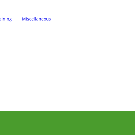
aining
Miscellaneous