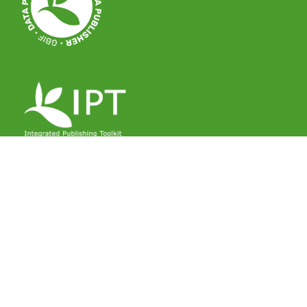
Istituto di Bioscienze e Biorisorse (IBBR/CNR)
Via G. Amendola 165/A, I-70126 Bari (Italy)